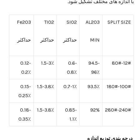
با اندازه های مختلف تشکیل شود.
Fe2O3
TIO2
SIO2
AL2O3
SPLIT SIZE
MIN
حداکثر
حداکثر
حداکثر
0.12-
1.5-3٪
0.6-
94.5-
12#-80#
0.2٪
0.8٪
96٪
0.15-
1.5-3.8٪
0.7-1٪
93.5٪
100#-180#
0.25٪
0.18-
1.5-3.8٪
0.85-
92%
240#-280#
0.35٪
1.1٪
درجه بندی توزیع اندازه