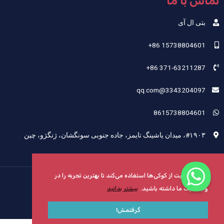
تماس با ما
بتی ال آی
‎+86 15738804601‎
‎+86 371-63211287‎
3343204097@qq.com
8615738804601
#۱۹۰۳، میدان یاشینگ تایمز، جاده جنوبی سونگشان، ژنگژو، چین
این وب‌سایت از کوکی‌ها استفاده می‌کند تا بهترین تجربه را در
حق چاپ © 2024 Henan Sicheng Abrasives Tech Co., Ltd.
وب‌سایت ما داشته باشید.
بیشتر بدانید
نقشه سایت
طراحی و اجرا توسط هنان سیچنگ
گرفتمش!