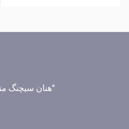
"هنان سیچنگ متع