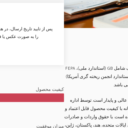
پس از تایید تاریخ ارسال، در ه
را به صورت عکس یا فیل
استانداردهای پیاده سازی محصولات هنان سیچنگ شامل GB (استاندارد ملی)، FEPA
دارد اروپایی)، JIS (استاندارد ژاپنی)، AFS (استاندارد انجمن ریخته گری آمریکا)
ی باشد.
کیفیت محصول
لی و پایدار است. توسط اداره
ه با کیفیت محصول قابل اعتماد و
است. با حقوق واردات و صادرات
یالات متحده، هند، پاکستان، ژاپن،
میزان موفقیت