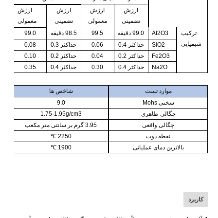
ارزش
ارزش
ارزش
ارزش
تضمینی
معمولی
تضمینی
معمولی
ترکیب
AI2O3
99.0 دقیقه
99.5
98.5 دقیقه
99.0
شیمیایی
SiO2
حداکثر 0.4
0.06
حداکثر 0.3
0.08
Fe2O3
حداکثر 0.2
0.04
حداکثر 0.2
0.10
Na2O
حداکثر 0.4
0.30
حداکثر 0.4
0.35
موارد تست
شاخص ها
سختی Mohs
9.0
چگالی ظاهری
1.75-1.95g/cm3
چگالی واقعی
3.95 گرم بر سانتی متر مکعب
نقطه ذوب
2250 ℃
بالاترین دمای عملیاتی
1900
℃
آلومینا ذوب شده، آلومینا ذوب شده سفید، آلومینا ذوب شده سفید، آلومینا ذوب شده
سفید.
کاربرد