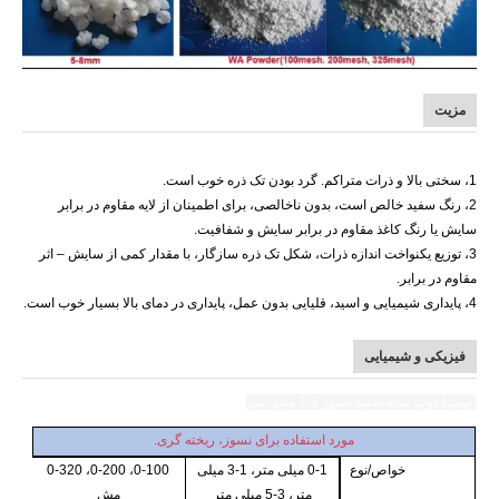
مزیت
آلومینا ذوب شده سفید نسوز 0-1mm
1، سختی بالا و ذرات متراکم. گرد بودن تک ذره خوب است.
2، رنگ سفید خالص است، بدون ناخالصی، برای اطمینان از لایه مقاوم در برابر
سایش یا رنگ کاغذ مقاوم در برابر سایش و شفافیت.
3، توزیع یکنواخت اندازه ذرات، شکل تک ذره سازگار، با مقدار کمی از سایش – اثر
مقاوم در برابر.
4، پایداری شیمیایی و اسید، قلیایی بدون عمل، پایداری در دمای بالا بسیار خوب است.
فیزیکی و شیمیایی
آلومینا ذوب شده سفید نسوز
1-3 میلی متر
مورد استفاده برای نسوز، ریخته گری.
خواص/نوع
0-1 میلی متر، 1-3 میلی
0-100، 0-200، 0-320
متر، 3-5 میلی متر
مش