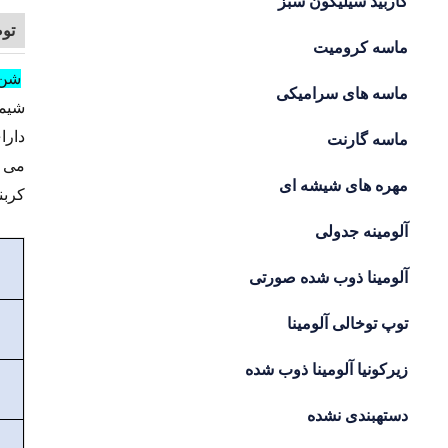
کاربید سیلیکون سبز
تو
ماسه کرومیت
شن 
ماسه های سرامیکی
دارا
ماسه گارنت
می ت
مهره های شیشه ای
کربن
آلومینه جدولی
آلومینا ذوب شده صورتی
توپ توخالی آلومینا
زیرکونیا آلومینا ذوب شده
دستهبندی نشده