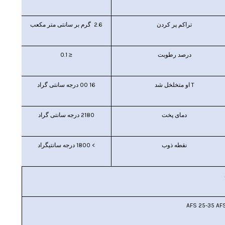
تراکم پر کردن
2.6
گرم بر سانتی متر مکعب
درصد
رطوبت
≤
0.1
T
او متخلخل شد
16
00 درجه سانتی گراد
دمای پخت
2180 درجه سانتی گراد
نقطه ذوب
>
1800 درجه سانتیگراد
AFS 25-35 AF