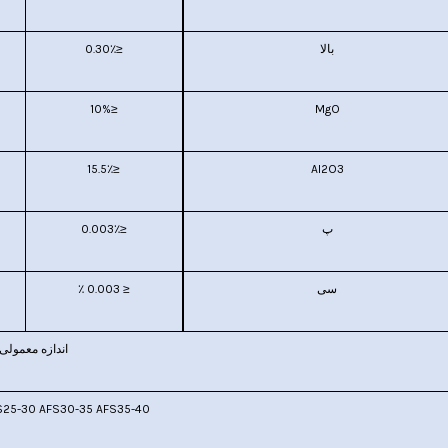
بالا
≤0.30٪
≤10%
MgO
≤15.5٪
AI2O3
پ
≤0.003٪
سی
≤
0.003
٪
اندازه
معمولی
S25-30 AFS30-35 AFS35-40