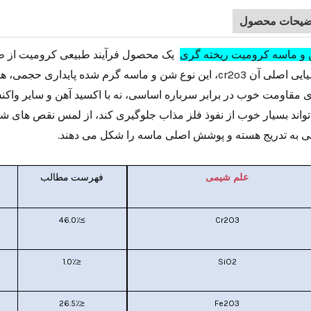
ضیحات محصول
و ماسه کرومیت ریخته گری
یک محصول فرآیند طبیعی کرومیت از 
شیمیایی اصلی آن cr2o3، این نوع شن و ماسه گرم شده پایدار
ی مقاومت خوب در برابر سرباره اساسی، نه با اکسید آهن و سایر واک
واند بسیار خوب از نفوذ فلز مذاب جلوگیری کند، از لمس نقص های شن و
ی به تدریج هسته و پوشش اصلی ماسه را شکل می دهند.
علم شیمی
فهرست
مطالب
≥46.0٪
Cr2O3
≤1.0٪
SiO2
≤26.5٪
Fe2O3