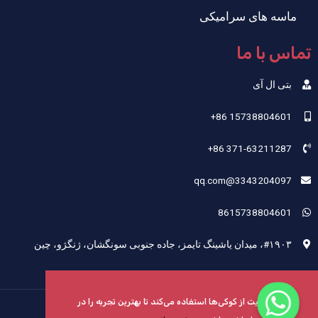
ماسه های سرامیکی
تماس با ما
بتی ال آی
‎+86 15738804601‎
‎+86 371-63211287‎
3343204097@qq.com
8615738804601
#۱۹۰۳، میدان یاشینگ تایمز، جاده جنوبی سونگشان، ژنگژو، چین
این وب‌سایت از کوکی‌ها استفاده می‌کند تا بهترین تجربه را در
حق چاپ © 2024 Henan Sicheng Abrasives Tech Co., Ltd.