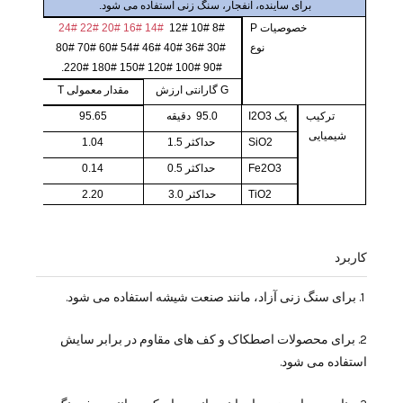
برای ساینده، انفجار، سنگ زنی استفاده می شود.
خصوصیات
P
14# 16# 20# 22# 24#
8# 10# 12#
نوع
30# 36# 40# 46# 54# 60# 70# 80#
90# 100# 120# 150# 180# 220#.
G
گارانتی ارزش
مقدار معمولی
T
ترکیب
یک
I2O3
95.0
دقیقه
95.65
شیمیایی
​
SiO2
حداکثر
1.5
1.04
Fe2O3
حداکثر
0.5
0.14
TiO2
حداکثر 3.0
2.20
کاربرد
1. برای سنگ زنی آزاد، مانند صنعت شیشه استفاده می شود.
2. برای محصولات اصطکاک و کف های مقاوم در برابر سایش
استفاده می شود.