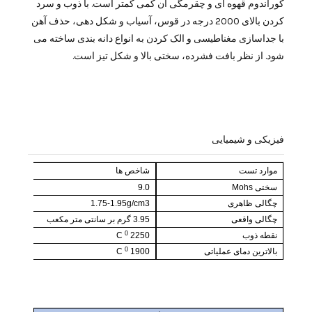
کوراندوم قهوه ای و چقرمگی آن کمی کمتر است. با ذوب و سرد
کردن بالای 2000 درجه در قوس، آسیاب و شکل دهی، حذف آهن
با جداسازی مغناطیسی و الک کردن به انواع دانه بندی ساخته می
شود. از نظر بافت فشرده، سختی بالا و شکل تیز است.
فیزیکی و شیمیایی
موارد تست
شاخص ها
سختی Mohs
9.0
چگالی ظاهری
1.75-1.95g/cm3
چگالی واقعی
3.95 گرم بر سانتی متر مکعب
0
نقطه ذوب
2250
C
0
بالاترین دمای عملیاتی
1900
C